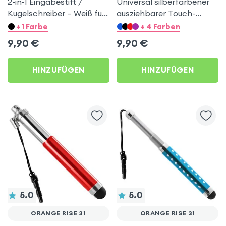
2-in-1 Eingabestift /
Universal silberfarbener
Kugelschreiber – Weiß für
ausziehbarer Touch-
Orange Rise 31
Screen Eingabestift mit
+ 1 Farbe
+ 4 Farben
Stöpsel für Orange Rise 31
9,90
€
9,90
€
HINZUFÜGEN
HINZUFÜGEN
5.0
5.0
ORANGE RISE 31
ORANGE RISE 31