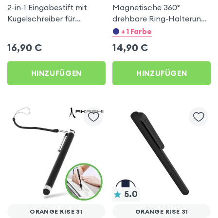
2-in-1 Eingabestift mit
Magnetische 360°
Kugelschreiber für
drehbare Ring-Halterung
Smartphones und
– Schwarz für Orange Rise
+ 1 Farbe
Tablets, 4Smarts – Silber
31
16,90
€
14,90
€
/ Schwarz
HINZUFÜGEN
HINZUFÜGEN
5.0
ORANGE RISE 31
ORANGE RISE 31