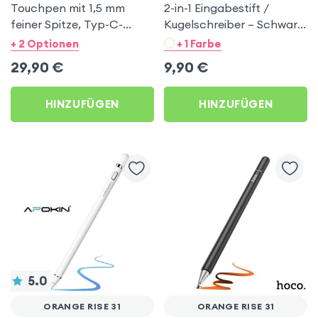
Touchpen mit 1,5 mm
2-in-1 Eingabestift /
feiner Spitze, Typ-C-
Kugelschreiber – Schwarz
Aufladung - Apokin für
für Orange Rise 31
+ 2 Optionen
+ 1 Farbe
Orange Rise 31
29,90
€
9,90
€
HINZUFÜGEN
HINZUFÜGEN
5.0
ORANGE RISE 31
ORANGE RISE 31