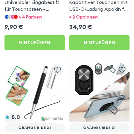
Universaler Eingabestift
Kapazitiver Touchpen mit
für Touchscreen –
USB-C-Ladung Apokin für
Schwarz für Orange Rise
Orange Rise 31
+ 4 Farben
+ 2 Optionen
31
9,90
€
34,90
€
HINZUFÜGEN
HINZUFÜGEN
5.0
ORANGE RISE 31
ORANGE RISE 31