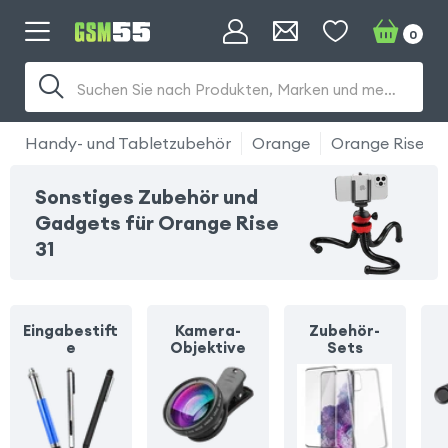
0
Suchen Sie nach Produkten, Marken und mehr...
Handy- und Tabletzubehör
Orange
Orange Rise 31
Sonstiges Zubehör und
Gadgets für Orange Rise
31
Eingabestift
Kamera-
Zubehör-
e
Objektive
Sets