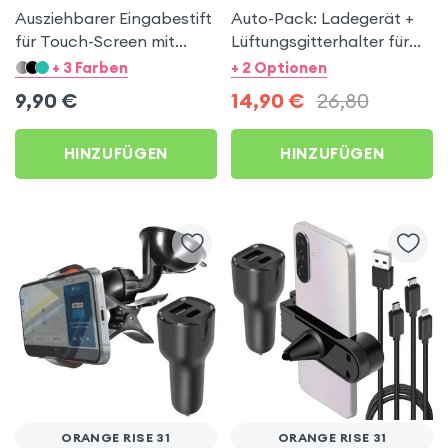
Ausziehbarer Eingabestift
Auto-Pack: Ladegerät +
für Touch-Screen mit
Lüftungsgitterhalter für
Stöpsel – Blau für Orange
Orange Rise 31
+ 3 Farben
+ 2 Optionen
Rise 31
9,90
€
14,90
€
26,80
HINZUFÜGEN
HINZUFÜGEN
ORANGE RISE 31
ORANGE RISE 31