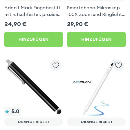
Adonit Mark Eingabestift
Smartphone-Mikroskop
mit rutschfester, präziser,
100X Zoom und Ringlicht
dicker Spitze – Schwarz
mit Schiebedeckel,
24,90
€
29,90
€
für Orange Rise 31
30mAh - Schwarz für
Orange Rise 31
HINZUFÜGEN
HINZUFÜGEN
5.0
ORANGE RISE 31
ORANGE RISE 31