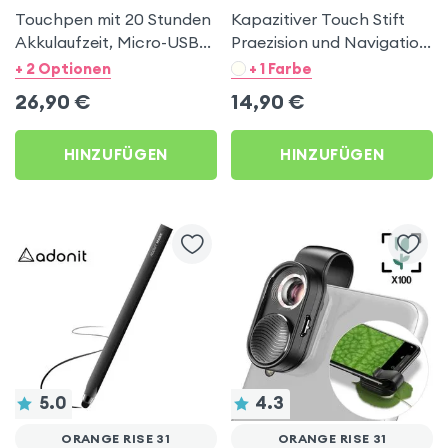
Touchpen mit 20 Stunden
Kapazitiver Touch Stift
Akkulaufzeit, Micro-USB-
Praezision und Navigation
Aufladung - Apokin Weiss
Hoco Schwarz für Orange
+ 2 Optionen
+ 1 Farbe
für Orange Rise 31
Rise 31
26,90
€
14,90
€
HINZUFÜGEN
HINZUFÜGEN
5.0
4.3
ORANGE RISE 31
ORANGE RISE 31