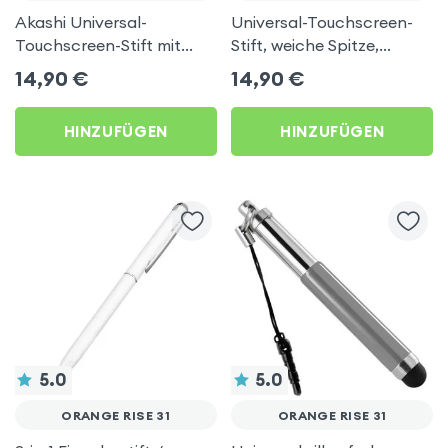
Akashi Universal-
Universal-Touchscreen-
Touchscreen-Stift mit
Stift, weiche Spitze,
Trageschlaufe - Schwarz
Integrierter Clip –
14,90
€
14,90
€
für Orange Rise 31
Schwarz für Orange Rise
31
HINZUFÜGEN
HINZUFÜGEN
5.0
5.0
ORANGE RISE 31
ORANGE RISE 31