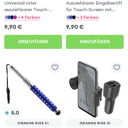
Universal roter
Ausziehbarer Eingabestift
ausziehbarer Touch-
für Touch-Screen mit
Screen Eingabestift mit
Stöpsel – Türkisblau für
+ 4 Farben
+ 3 Farben
Stöpsel für Orange Rise 31
Orange Rise 31
9,90
€
9,90
€
HINZUFÜGEN
HINZUFÜGEN
5.0
ORANGE RISE 31
ORANGE RISE 31