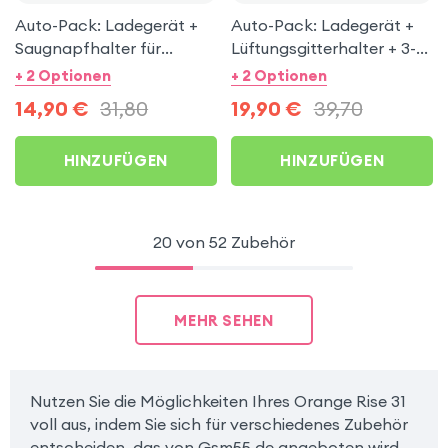
Auto-Pack: Ladegerät +
Auto-Pack: Ladegerät +
Saugnapfhalter für
Lüftungsgitterhalter + 3-
Orange Rise 31
in-1 Kabel für Orange Rise
+ 2 Optionen
+ 2 Optionen
31
14,90
€
31,80
19,90
€
39,70
HINZUFÜGEN
HINZUFÜGEN
20 von 52 Zubehör
MEHR SEHEN
Nutzen Sie die Möglichkeiten Ihres Orange Rise 31
voll aus, indem Sie sich für verschiedenes Zubehör
entscheiden, das von Gsm55.de angeboten wird.