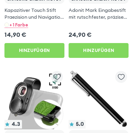
Kapazitiver Touch Stift
Adonit Mark Eingabestift
Praezision und Navigation
mit rutschfester, präziser,
Hoco Schwarz für
dicker Spitze – Schwarz
+ 1 Farbe
Samsung Galaxy Note 9
für Samsung Galaxy Note
14,90
€
24,90
€
9
HINZUFÜGEN
HINZUFÜGEN
4.3
5.0