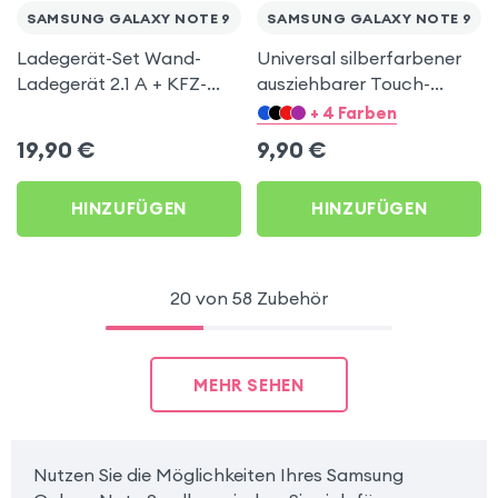
SAMSUNG GALAXY NOTE 9
SAMSUNG GALAXY NOTE 9
Ladegerät-Set Wand-
Universal silberfarbener
Ladegerät 2.1 A + KFZ-
ausziehbarer Touch-
Ladegerät + USB-C Kabel
Screen Eingabestift mit
+ 4 Farben
1m – Weiß für Samsung
Stöpsel für Samsung
19,90
€
9,90
€
Galaxy Note 9
Galaxy Note 9
HINZUFÜGEN
HINZUFÜGEN
20 von 58 Zubehör
MEHR SEHEN
Nutzen Sie die Möglichkeiten Ihres Samsung