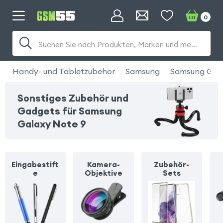
0
Suchen Sie nach Produkten, Marken und mehr...
Handy- und Tabletzubehör
Samsung
Samsung Gala
Sonstiges Zubehör und
Gadgets für Samsung
Galaxy Note 9
Eingabestift
Kamera-
Zubehör-
e
Objektive
Sets