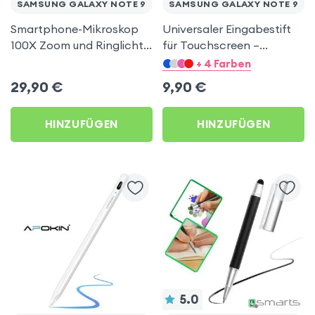
SAMSUNG GALAXY NOTE 9
SAMSUNG GALAXY NOTE 9
Smartphone-Mikroskop
Universaler Eingabestift
100X Zoom und Ringlicht
für Touchscreen –
mit Schiebedeckel,
Schwarz für Samsung
+ 4 Farben
30mAh - Schwarz für
Galaxy Note 9
29,90
€
9,90
€
Samsung Galaxy Note 9
HINZUFÜGEN
HINZUFÜGEN
5.0