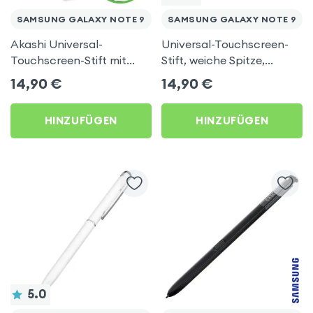
SAMSUNG GALAXY NOTE 9
SAMSUNG GALAXY NOTE 9
Akashi Universal-
Universal-Touchscreen-
Touchscreen-Stift mit
Stift, weiche Spitze,
Trageschlaufe - Schwarz
Integrierter Clip –
14,90
€
14,90
€
für Samsung Galaxy Note
Schwarz für Samsung
9
Galaxy Note 9
HINZUFÜGEN
HINZUFÜGEN
5.0