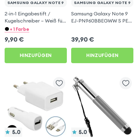
SAMSUNG GALAXY NOTE 9
SAMSUNG GALAXY NOTE 9
2-in-1 Eingabestift /
Samsung Galaxy Note 9
Kugelschreiber – Weiß für
EJ-PN960BBEGWW S PEN
Samsung Galaxy Note 9
Stift mit Bluetooth –
+ 1 Farbe
Schwarz für Samsung
9,90
€
39,90
€
Galaxy Note 9
HINZUFÜGEN
HINZUFÜGEN
5.0
5.0