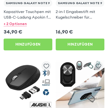
SAMSUNG GALAXY NOTE 9
SAMSUNG GALAXY NOTE 9
Kapazitiver Touchpen mit
2-in-1 Eingabestift mit
USB-C-Ladung Apokin für
Kugelschreiber für
Samsung Galaxy Note 9
Smartphones und
+ 2 Optionen
Tablets, 4Smarts – Silber
34,90
€
16,90
€
/ Schwarz
HINZUFÜGEN
HINZUFÜGEN