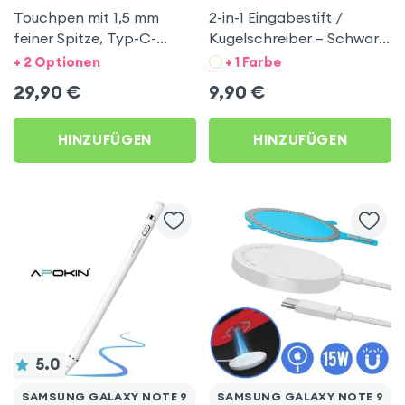
Touchpen mit 1,5 mm
2-in-1 Eingabestift /
feiner Spitze, Typ-C-
Kugelschreiber – Schwarz
Aufladung - Apokin für
für Samsung Galaxy Note
+ 2 Optionen
+ 1 Farbe
Samsung Galaxy Note 9
9
29,90
€
9,90
€
HINZUFÜGEN
HINZUFÜGEN
5.0
SAMSUNG GALAXY NOTE 9
SAMSUNG GALAXY NOTE 9