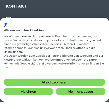
KONTAKT
kontakt@gsm55.de
30, bis rue Girard
,
93100 Montreuil
Wir verwenden Cookies
Wir können diese zur Analyse unserer Besucherdaten platzieren, um
unsere Webseite zu verbessern, personalisierte Inhalte anzuzeigen und
Ihnen ein großartiges Webseiten-Erlebnis zu bieten. Für weitere
FOLGEN SIE UNS
Informationen zu den von uns verwendeten Cookies öffnen Sie die
Einstellungen.
Die Daten werden zum Zweck der Personalisierung von Werbung und zur
Messung der Wirksamkeit von Werbekampagnen erhoben. Die Daten
können mit Google LLC geteilt werden, weitere Informationen finden Sie
hier
.
Alle akzeptieren
Ablehnen
Nein, anpassen
Gsm55.com ©Alle Rechte vorbehalten