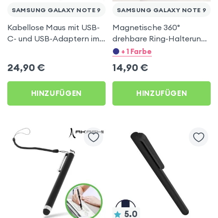
SAMSUNG GALAXY NOTE 9
SAMSUNG GALAXY NOTE 9
Kabellose Maus mit USB-
Magnetische 360°
C- und USB-Adaptern im
drehbare Ring-Halterung
Lieferumfang enthalten,
– Schwarz für Samsung
+ 1 Farbe
Akashi – Schwarz für
Galaxy Note 9
24,90
€
14,90
€
Samsung Galaxy Note 9
HINZUFÜGEN
HINZUFÜGEN
5.0