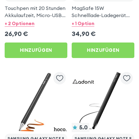
Touchpen mit 20 Stunden
MagSafe 15W
Akkulaufzeit, Micro-USB-
Schnelllade-Ladegerät
Aufladung - Apokin Weiss
und magnetisch
+ 2 Optionen
+ 1 Option
für Samsung Galaxy Note
haftender Adapter – Weiß
26,90
€
34,90
€
9
für Samsung Galaxy Note
9
HINZUFÜGEN
HINZUFÜGEN
5.0
SAMSUNG GALAXY NOTE 9
SAMSUNG GALAXY NOTE 9