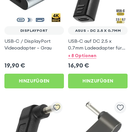
DISPLAYPORT
ASUS - DC 2.5 X 0.7MM
USB-C / DisplayPort
USB-C auf DC 2.5 x
Videoadapter – Grau
0.7mm Ladeadapter für
ASUS Notebooks,
+ 8 Optionen
Schwarz
19,90
€
16,90
€
HINZUFÜGEN
HINZUFÜGEN