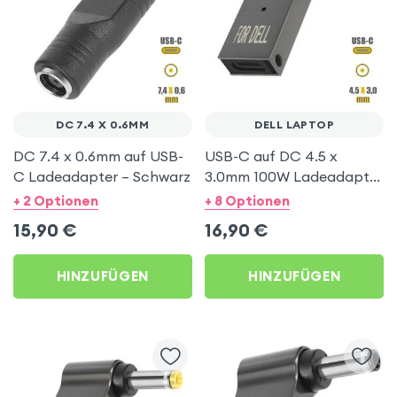
DC 7.4 X 0.6MM
DELL LAPTOP
DC 7.4 x 0.6mm auf USB-
USB-C auf DC 4.5 x
C Ladeadapter – Schwarz
3.0mm 100W Ladeadapter
für Dell Computer – Grau
+ 2 Optionen
+ 8 Optionen
15,90
€
16,90
€
HINZUFÜGEN
HINZUFÜGEN