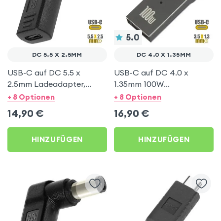
5.0
DC 5.5 X 2.5MM
DC 4.0 X 1.35MM
USB-C auf DC 5.5 x
USB-C auf DC 4.0 x
2.5mm Ladeadapter,
1.35mm 100W
abgewinkelt – Schwarz
Ladeadapter für ASUS
+ 8 Optionen
+ 8 Optionen
Computer – Grau
14,90
€
16,90
€
HINZUFÜGEN
HINZUFÜGEN