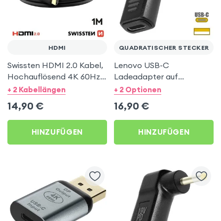
HDMI
QUADRATISCHER STECKER
Swissten HDMI 2.0 Kabel,
Lenovo USB-C
Hochauflösend 4K 60Hz,
Ladeadapter auf
1m, Schwarz
quadratischen Stecker,
+ 2 Kabellängen
+ 2 Optionen
abgewinkelt – Schwarz
14,90
€
16,90
€
HINZUFÜGEN
HINZUFÜGEN