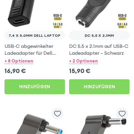
7.4 X 5.0MM DELL LAPTOP
DC 5.5 X 2.1MM
USB-C abgewinkelter
DC 5.5 x 2.1mm auf USB-C
Ladeadapter für Dell
Ladeadapter – Schwarz
Notebook 7.4 x 5.0mm –
+ 8 Optionen
+ 2 Optionen
Schwarz
16,90
€
15,90
€
HINZUFÜGEN
HINZUFÜGEN