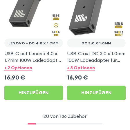
LENOVO - DC 4.0 X 1.7MM
DC 3.0 X 1.0MM
USB-C auf Lenovo 4.0 x
USB-C auf DC 3.0 x 1.0mm
1.7mm 100W Ladeadapter,
100W Ladeadapter für
Gelber Stecker – Grau
Acer Computer
+ 2 Optionen
+ 8 Optionen
16,90
€
16,90
€
HINZUFÜGEN
HINZUFÜGEN
20 von 186 Zubehör