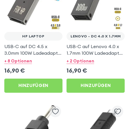
HP LAPTOP
LENOVO - DC 4.0 X 1.7MM
USB-C auf DC 4.5 x
USB-C auf Lenovo 4.0 x
3.0mm 100W Ladeadapter
1.7mm 100W Ladeadapter,
für HP Computer – Grau
Schwarzer Stecker – Grau
+ 8 Optionen
+ 2 Optionen
16,90
€
16,90
€
HINZUFÜGEN
HINZUFÜGEN