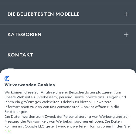
DIE BELIEBTESTEN MODELLE
KATEGORIEN
KONTAKT
kontakt@gsm55.de
30, bis rue Girard
,
93100 Montreuil
Wir verwenden Cookies
Wir können diese zur Analyse unserer Besucherdaten platzieren, um
unsere Webseite zu verbessern, personalisierte Inhalte anzuzeigen und
Ihnen ein großartiges Webseiten-Erlebnis zu bieten. Für weitere
FOLGEN SIE UNS
Informationen zu den von uns verwendeten Cookies öffnen Sie die
Einstellungen.
Die Daten werden zum Zweck der Personalisierung von Werbung und zur
Messung der Wirksamkeit von Werbekampagnen erhoben. Die Daten
können mit Google LLC geteilt werden, weitere Informationen finden Sie
hier
.