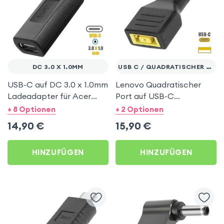
DC 3.0 X 1.0MM
USB C / QUADRATISCHER STECKER
USB-C auf DC 3.0 x 1.0mm
Lenovo Quadratischer
Ladeadapter für Acer
Port auf USB-C
Notebooks
Ladeadapter – Schwarz
+ 8 Optionen
+ 2 Optionen
14,90
€
15,90
€
HINZUFÜGEN
HINZUFÜGEN